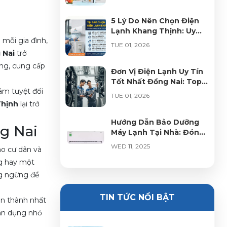
Pháp Tối Ưu
5 Lý Do Nên Chọn Điện
Lạnh Khang Thịnh: Uy
 mỗi gia đình,
Tín, Chuyên Nghiệp Và
TUE 01, 2026
Chất Lượng Hàng Đầu
 Nai
trở
ởng, cung cấp
Đơn Vị Điện Lạnh Uy Tín
Tốt Nhất Đồng Nai: Top
âm tuyệt đối
Các Lựa Chọn Hoàn Hảo
TUE 01, 2026
Thịnh
lại trở
Hướng Dẫn Bảo Dưỡng
g Nai
Máy Lạnh Tại Nhà: Đón
Mùa Hè Mát Lạnh
WED 11, 2025
ho cư dân và
ng hay một
Bảo Trì Hệ Thống Điện
g ngừng để
Lạnh Công Nghiệp – Giải
Pháp Tối Ưu Cho Doanh
TIN TỨC NỔI BẬT
WED 10, 2025
ân thành nhất
Nghiệp
dân dụng nhỏ
Hướng Dẫn Lắp Đặt Máy