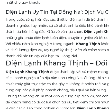
nhất cho quý khách.
Điện Lạnh Uy Tín Tại Đồng Nai: Dịch Vụ 
Trong cuộc sống hiện đại, các thiết bị điện lạnh đã trở thành
doanh nghiệp. Tuy nhiên, sự cố phát sinh là điều khó tránh kh
thành ưu tiên hàng đầu. Giữa vô vàn lựa chọn,
Điện Lạnh Kh
những giải pháp điện lạnh toàn diện, chuyên nghiệp và tối ưu
Với nhiều năm kinh nghiệm trong ngành,
Khang Thịnh
không
về chất lượng dịch vụ, tay nghề kỹ thuật viên và chính sách
thành đối tác tin cậy của bạn tại Đồng Nai.
Điện Lạnh Khang Thịnh – Đối 
Điện Lạnh Khang Thịnh
được thành lập với sứ mệnh mang đ
các doanh nghiệp trên địa bàn tỉnh Đồng Nai. Chúng tôi hiể
chiếc máy giặt trục trặc có thể gây ra không ít phiền toái và 
cung cấp các giải pháp nhanh chóng, hiệu quả và bền vững.
Chúng tôi không chỉ là một đơn vị cung cấp dịch vụ, mà còn 
để khách hàng có được lựa chọn tối ưu, tiết kiệm chi phí nh
lẻ đến các dự án công nghiệp quy mô lớn,
Điện Lạnh Khang