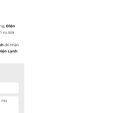
ăng,
Điện
h vụ sửa
nh
để nhận
Điện Lạnh