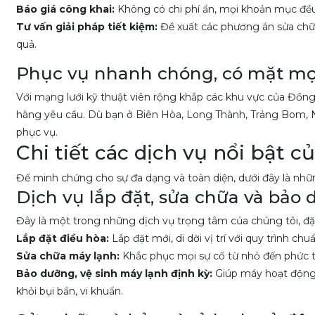
Báo giá công khai:
Không có chi phí ẩn, mọi khoản mục đều đ
Tư vấn giải pháp tiết kiệm:
Đề xuất các phương án sửa chữ
quả.
Phục vụ nhanh chóng, có mặt mọi
Với mạng lưới kỹ thuật viên rộng khắp các khu vực của Đồng
hàng yêu cầu. Dù bạn ở Biên Hòa, Long Thành, Trảng Bom, N
phục vụ.
Chi tiết các dịch vụ nổi bật 
Để minh chứng cho sự đa dạng và toàn diện, dưới đây là nh
Dịch vụ lắp đặt, sửa chữa và bảo
Đây là một trong những dịch vụ trọng tâm của chúng tôi, đặc
Lắp đặt điều hòa:
Lắp đặt mới, di dời vị trí với quy trình c
Sửa chữa máy lạnh:
Khắc phục mọi sự cố từ nhỏ đến phức tạp
Bảo dưỡng, vệ sinh máy lạnh định kỳ:
Giúp máy hoạt động ổ
khỏi bụi bẩn, vi khuẩn.