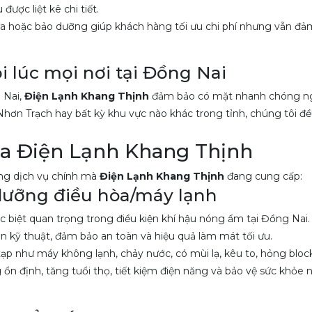
ược liệt kê chi tiết.
a hoặc bảo dưỡng giúp khách hàng tối ưu chi phí nhưng vẫn đả
 lúc mọi nơi tại Đồng Nai
 Nai,
Điện Lạnh Khang Thịnh
đảm bảo có mặt nhanh chóng ng
hơn Trạch hay bất kỳ khu vực nào khác trong tỉnh, chúng tôi đ
của Điện Lạnh Khang Thịnh
ững dịch vụ chính mà
Điện Lạnh Khang Thịnh
đang cung cấp:
 dưỡng điều hòa/máy lạnh
 biệt quan trọng trong điều kiện khí hậu nóng ẩm tại Đồng Nai.
huẩn kỹ thuật, đảm bảo an toàn và hiệu quả làm mát tối ưu.
 như máy không lạnh, chảy nước, có mùi lạ, kêu to, hỏng block, 
n định, tăng tuổi thọ, tiết kiệm điện năng và bảo vệ sức khỏe 