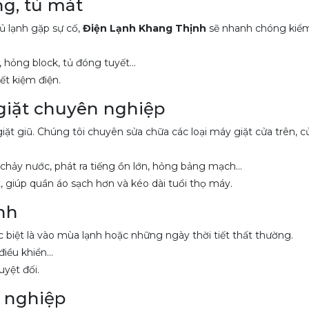
ng, tủ mát
tủ lạnh gặp sự cố,
Điện Lạnh Khang Thịnh
sẽ nhanh chóng kiểm
 hỏng block, tủ đóng tuyết...
ết kiệm điện.
giặt chuyên nghiệp
giặt giũ. Chúng tôi chuyên sửa chữa các loại máy giặt cửa trên, 
chảy nước, phát ra tiếng ồn lớn, hỏng bảng mạch...
 giúp quần áo sạch hơn và kéo dài tuổi thọ máy.
nh
 biệt là vào mùa lạnh hoặc những ngày thời tiết thất thường.
iều khiển...
yệt đối.
 nghiệp