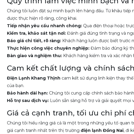
Quy trình làm việc minh bạch và 
Chúng tôi luôn đặt sự minh bạch lên hàng đầu. Từ khâu tiếp 
được thực hiện rõ ràng, công khai.
Tiếp nhận yêu cầu nhanh chóng:
Qua điện thoại hoặc trực
Kiểm tra, khảo sát tận nơi:
Đánh giá đúng tình trạng và ng
Báo giá chi tiết, rõ ràng:
Khách hàng luôn được biết trước m
Thực hiện công việc chuyên nghiệp:
Đảm bảo đúng kỹ thuậ
Bàn giao và nghiệm thu:
Khách hàng kiểm tra và xác nhận h
Cam kết chất lượng và chính sách
Điện Lạnh Khang Thịnh
cam kết sử dụng linh kiện thay thế
của bạn.
Bảo hành dài hạn:
Chúng tôi cung cấp chính sách bảo hành rõ
Hỗ trợ sau dịch vụ:
Luôn sẵn sàng hỗ trợ và giải quyết mọi v
Giá cả cạnh tranh, tối ưu chi phí
Chúng tôi hiểu rằng giá cả là một trong những yếu tố quan t
giá cạnh tranh nhất trên thị trường
điện lạnh Đồng Nai
, đi 