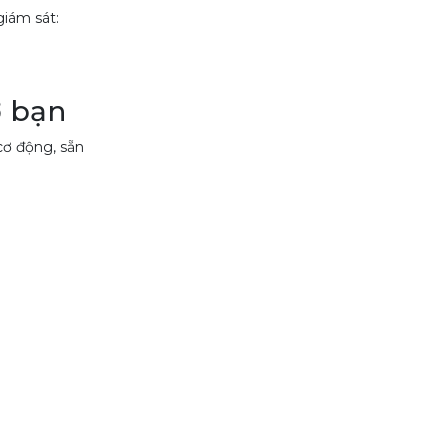
giám sát:
ợ bạn
cơ động, sẵn