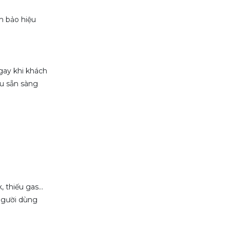
m bảo hiệu
ay khi khách
ều sẵn sàng
thiếu gas...
người dùng