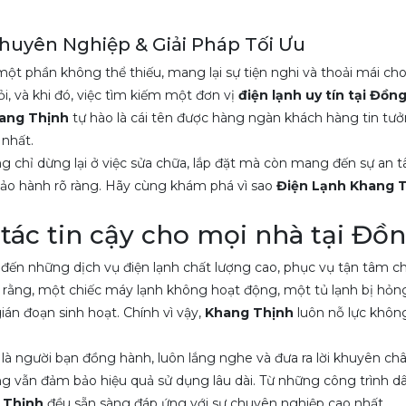
Chuyên Nghiệp & Giải Pháp Tối Ưu
 một phần không thể thiếu, mang lại sự tiện nghi và thoải mái cho
ỏi, và khi đó, việc tìm kiếm một đơn vị
điện lạnh uy tín tại Đồng
ang Thịnh
tự hào là cái tên được hàng ngàn khách hàng tin tư
 nhất.
 chỉ dừng lại ở việc sửa chữa, lắp đặt mà còn mang đến sự an t
 bảo hành rõ ràng. Hãy cùng khám phá vì sao
Điện Lạnh Khang 
tác tin cậy cho mọi nhà tại Đồn
ến những dịch vụ điện lạnh chất lượng cao, phục vụ tận tâm c
u rằng, một chiếc máy lạnh không hoạt động, một tủ lạnh bị hỏ
gián đoạn sinh hoạt. Chính vì vậy,
Khang Thịnh
luôn nỗ lực khôn
là người bạn đồng hành, luôn lắng nghe và đưa ra lời khuyên ch
ưng vẫn đảm bảo hiệu quả sử dụng lâu dài. Từ những công trình 
 Thịnh
đều sẵn sàng đáp ứng với sự chuyên nghiệp cao nhất.