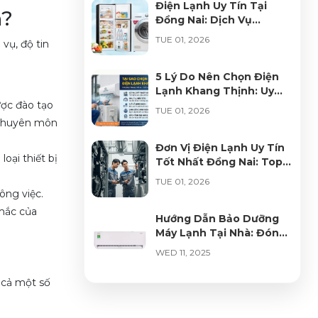
Điện Lạnh Uy Tín Tại
Lạnh Đúng Chuẩn – Giúp
n?
Đồng Nai: Dịch Vụ
Tiết Kiệm Điện & Tăng
WED 10, 2025
Chuyên Nghiệp & Giải
Tuổi Thọ Thiết Bị
TUE 01, 2026
vụ, độ tin
Pháp Tối Ưu
Sửa Máy Lạnh Không
5 Lý Do Nên Chọn Điện
Lạnh – Nguyên Nhân &
Lạnh Khang Thịnh: Uy
Cách Khắc Phục Hiệu
WED 10, 2025
ược đào tạo
Tín, Chuyên Nghiệp Và
Quả
TUE 01, 2026
Chất Lượng Hàng Đầu
 chuyên môn
7 Dấu Hiệu Máy Lạnh Cần
Đơn Vị Điện Lạnh Uy Tín
Vệ Sinh Gấp – Đừng Đợi
oại thiết bị
Tốt Nhất Đồng Nai: Top
Máy Hỏng Mới Gọi Thợ
WED 10, 2025
Các Lựa Chọn Hoàn Hảo
TUE 01, 2026
ông việc.
 mắc của
Hướng Dẫn Bảo Dưỡng
Máy Lạnh Tại Nhà: Đón
Mùa Hè Mát Lạnh
WED 11, 2025
 cả một số
Bảo Trì Hệ Thống Điện
Lạnh Công Nghiệp – Giải