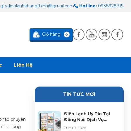
gtydienlanhkhangthinh@gmail.com
Hotline:
0938928715
Giỏ hàng
0
c
Liên Hệ
TIN TỨC MỚI
Điện Lạnh Uy Tín Tại
i pháp chuyên
Đồng Nai: Dịch Vụ
Chuyên Nghiệp & Giải
ệm hài lòng
TUE 01, 2026