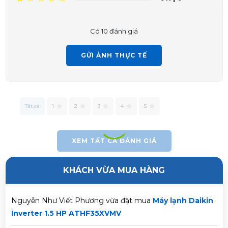
HP ATHF35XVMV
Có 10 đánh giá
Trần Phước Hưng vừa đặt mua
Máy lạnh Daikin Inverter
1.5 HP ATHF35XVMV
GỬI ẢNH THỰC TẾ
Huỳnh Thị Thanh Tĩnh vừa đặt mua
Máy lạnh Daikin
Inverter 1.5 HP ATHF35XVMV
Tất cả
1
2
3
4
5
Trần Thị Hà Vy vừa đặt mua
Máy lạnh Daikin Inverter 1.5
HP ATHF35XVMV
XEM TẤT CẢ ĐÁNH GIÁ
Lê Thị Thảo Anh vừa đặt mua
Máy lạnh Daikin Inverter
KHÁCH VỪA MUA HÀNG
1.5 HP ATHF35XVMV
Nguyễn Như Viết Phương vừa đặt mua
Máy lạnh Daikin
Inverter 1.5 HP ATHF35XVMV