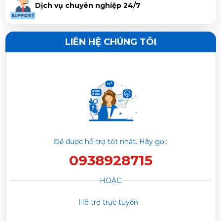
Dịch vụ chuyên nghiệp 24/7
Nguyễn Duy Luân vừa đặt mua
Máy lạnh Daikin
Inverter 1.5 HP ATHF35XVMV
LIÊN HỆ CHÚNG TÔI
Nguyễn Văn Sang vừa đặt mua
Máy lạnh Daikin
Inverter 1.5 HP ATHF35XVMV
Nguyễn Ngọc Trí vừa đặt mua
Máy lạnh Daikin Inverter
1.5 HP ATHF35XVMV
Phạm Trâm vừa đặt mua
Máy lạnh Daikin Inverter 1.5
Để được hỗ trợ tốt nhất. Hãy gọi:
HP ATHF35XVMV
0938928715
Trần Phước Hưng vừa đặt mua
Máy lạnh Daikin Inverter
HOẶC
1.5 HP ATHF35XVMV
Hỗ trợ trực tuyến
Huỳnh Thị Thanh Tĩnh vừa đặt mua
Máy lạnh Daikin