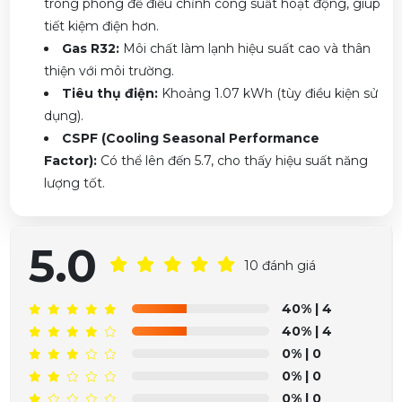
trong phòng để điều chỉnh công suất hoạt động, giúp
tiết kiệm điện hơn.
Gas R32:
Môi chất làm lạnh hiệu suất cao và thân
thiện với môi trường.
Tiêu thụ điện:
Khoảng 1.07 kWh (tùy điều kiện sử
dụng).
CSPF (Cooling Seasonal Performance
Factor):
Có thể lên đến 5.7, cho thấy hiệu suất năng
lượng tốt.
5.0
10 đánh giá
40%
| 4
40%
| 4
0%
| 0
0%
| 0
Phạm Trâm vừa đặt mua
Máy lạnh Daikin Inverter 1.5
0%
| 0