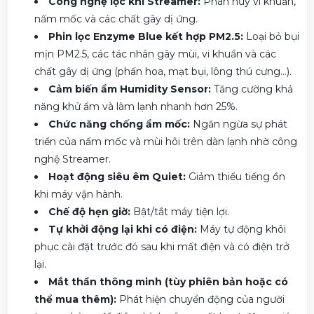
Công nghệ lọc khí Streamer:
Phân hủy vi khuẩn,
nấm mốc và các chất gây dị ứng.
Phin lọc Enzyme Blue kết hợp PM2.5:
Loại bỏ bụi
mịn PM2.5, các tác nhân gây mùi, vi khuẩn và các
chất gây dị ứng (phấn hoa, mạt bụi, lông thú cưng...).
Cảm biến ẩm Humidity Sensor:
Tăng cường khả
năng khử ẩm và làm lạnh nhanh hơn 25%.
Chức năng chống ẩm mốc:
Ngăn ngừa sự phát
triển của nấm mốc và mùi hôi trên dàn lạnh nhờ công
nghệ Streamer.
Hoạt động siêu êm Quiet:
Giảm thiểu tiếng ồn
khi máy vận hành.
Chế độ hẹn giờ:
Bật/tắt máy tiện lợi.
Tự khởi động lại khi có điện:
Máy tự động khôi
phục cài đặt trước đó sau khi mất điện và có điện trở
lại.
Mắt thần thông minh (tùy phiên bản hoặc có
thể mua thêm):
Phát hiện chuyển động của người