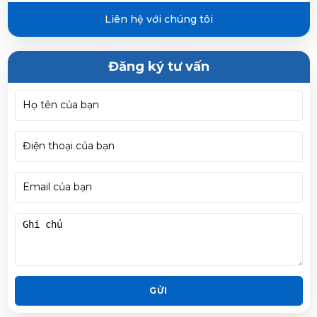
Inverter 1.5 HP ATHF35XVMV
Liên hệ với chúng tôi
Đăng ký tư vấn
GỬI