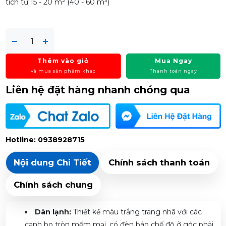
tích từ 15 - 20 m² (40 - 60 m³)
Thêm vào giỏ
Mua Ngay
và mua sản phẩm khác
Thanh toán ngay
Liên hệ đặt hàng nhanh chóng qua
Hotline: 0938928715
Nội dung Chi Tiết
Chính sách thanh toán
Chính sách chung
Dàn lạnh:
Thiết kế màu trắng trang nhã với các
cạnh bo tròn mềm mại, có đèn báo chế độ ở góc phải.