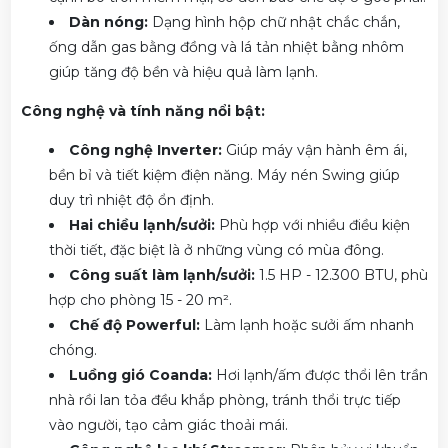
Dàn nóng:
Dạng hình hộp chữ nhật chắc chắn,
ống dẫn gas bằng đồng và lá tản nhiệt bằng nhôm
giúp tăng độ bền và hiệu quả làm lạnh.
Công nghệ và tính năng nổi bật:
Công nghệ Inverter:
Giúp máy vận hành êm ái,
bền bỉ và tiết kiệm điện năng. Máy nén Swing giúp
duy trì nhiệt độ ổn định.
Hai chiều lạnh/sưởi:
Phù hợp với nhiều điều kiện
thời tiết, đặc biệt là ở những vùng có mùa đông.
Công suất làm lạnh/sưởi:
1.5 HP - 12.300 BTU, phù
hợp cho phòng 15 - 20 m².
Chế độ Powerful:
Làm lạnh hoặc sưởi ấm nhanh
chóng.
Luồng gió Coanda:
Hơi lạnh/ấm được thổi lên trần
nhà rồi lan tỏa đều khắp phòng, tránh thổi trực tiếp
vào người, tạo cảm giác thoải mái.