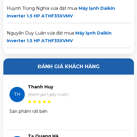
Huỳnh Trọng Nghĩa vừa đặt mua
Máy lạnh Daikin
Inverter 1.5 HP ATHF35XVMV
Nguyễn Duy Luân vừa đặt mua
Máy lạnh Daikin
Inverter 1.5 HP ATHF35XVMV
Nguyễn Văn Sang vừa đặt mua
Máy lạnh Daikin
Inverter 1.5 HP ATHF35XVMV
ĐÁNH GIÁ KHÁCH HÀNG
Nguyễn Ngọc Trí vừa đặt mua
Máy lạnh Daikin Inverter
Thanh Huy
1.5 HP ATHF35XVMV
TH
(Đánh giá 1 giây trước)
Phạm Trâm vừa đặt mua
Máy lạnh Daikin Inverter 1.5
Sản phẩm rất bền
HP ATHF35XVMV
Trần Phước Hưng vừa đặt mua
Máy lạnh Daikin Inverter
Tạ Quang Hà