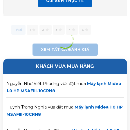
GỬI ẢNH THỰC TẾ
Huỳnh Thị Thanh Tĩnh vừa đặt mua
Máy lạnh Midea 1.0
HP MSAFIII-10CRN8
Tất cả
1
2
3
4
5
Trần Thị Hà Vy vừa đặt mua
Máy lạnh Midea 1.0 HP
MSAFIII-10CRN8
XEM TẤT CẢ ĐÁNH GIÁ
Lê Thị Thảo Anh vừa đặt mua
Máy lạnh Midea 1.0 HP
KHÁCH VỪA MUA HÀNG
MSAFIII-10CRN8
Nguyễn Như Viết Phương vừa đặt mua
Máy lạnh Midea
1.0 HP MSAFIII-10CRN8
Huỳnh Trọng Nghĩa vừa đặt mua
Máy lạnh Midea 1.0 HP
MSAFIII-10CRN8