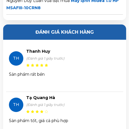
Nguyễn Duy Luân vừa đặt mua
Máy lạnh Midea 1.0 HP
MSAFIII-10CRN8
Nguyễn Văn Sang vừa đặt mua
Máy lạnh Midea 1.0 HP
MSAFIII-10CRN8
ĐÁNH GIÁ KHÁCH HÀNG
Nguyễn Ngọc Trí vừa đặt mua
Máy lạnh Midea 1.0 HP
Thanh Huy
MSAFIII-10CRN8
TH
(Đánh giá 1 giây trước)
Phạm Trâm vừa đặt mua
Máy lạnh Midea 1.0 HP
Sản phẩm rất bền
MSAFIII-10CRN8
Trần Phước Hưng vừa đặt mua
Máy lạnh Midea 1.0 HP
Tạ Quang Hà
MSAFIII-10CRN8
TH
(Đánh giá 1 giây trước)
Huỳnh Thị Thanh Tĩnh vừa đặt mua
Máy lạnh Midea 1.0
Sản phẩm tốt, giá cả phù hợp
HP MSAFIII-10CRN8