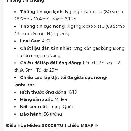
Thông tin chung
Thông tin cục lạnh:
Ngang x cao x sâu
(80.5cm x
28.5cm x 19.4cm)
- Nặng 8.1 kg
Thông tin cục nóng:
Ngang x cao x sâu
(68.5cm x
43cm x 26cm)
- Nặng 24 kg
Loại Gas:
R-32
Chất liệu dàn tản nhiệt:
Ống dẫn gas bằng Đồng
- Lá tản nhiệt mạ vàng
Chiều dài lắp đặt ống đồng:
Tiêu chuẩn 5m - Tối
thiểu 3m - Tối đa 25m
Chiều cao lắp đặt tối đa giữa cục nóng-
lạnh:
10m
Kích thước ống đồng:
6/10
Hãng sản xuất:
Midea
Nơi sản xuất:
Trung Quốc
Bảo hành:
36 tháng
Điều hòa Midea 9000BTU 1 chiều MSAFIII-