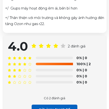
+/ Giups máy hoạt động êm ái, bền bỉ hơn
+/ Thân thiện với môi trường và không gây ảnh hưởng đến
tầng Ozon như gas r22.
4.0
2 đánh giá
0%
| 0
100%
| 2
0%
| 0
0%
| 0
Phạm Trâm vừa đặt mua
Máy lạnh Midea 1.0 HP
0%
| 0
MSAFIII-10CRN8
Có 2 đánh giá
Trần Phước Hưng vừa đặt mua
Máy lạnh Midea 1.0 HP
MSAFIII-10CRN8