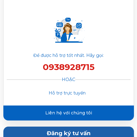
MSAFIII-10CRN8
Nguyễn Ngọc Trí vừa đặt mua
Máy lạnh Midea 1.0 HP
MSAFIII-10CRN8
Phạm Trâm vừa đặt mua
Máy lạnh Midea 1.0 HP
Để được hỗ trợ tốt nhất. Hãy gọi:
MSAFIII-10CRN8
0938928715
Trần Phước Hưng vừa đặt mua
Máy lạnh Midea 1.0 HP
HOẶC
MSAFIII-10CRN8
Hỗ trợ trực tuyến
Huỳnh Thị Thanh Tĩnh vừa đặt mua
Máy lạnh Midea 1.0
HP MSAFIII-10CRN8
Liên hệ với chúng tôi
Đăng ký tư vấn