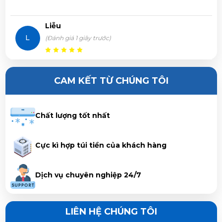
Trần Thị Hà Vy vừa đặt mua
Máy lạnh Midea 1.0 HP
Liễu
MSAFIII-10CRN8
L
(Đánh giá 1 giây trước)
Lê Thị Thảo Anh vừa đặt mua
Máy lạnh Midea 1.0 HP
Máy chạy rất êm, tiết kiệm điện
MSAFIII-10CRN8
CAM KẾT TỪ CHÚNG TÔI
Nguyễn Như Viết Phương vừa đặt mua
Máy lạnh Midea
1.0 HP MSAFIII-10CRN8
Chất lượng tốt nhất
Huỳnh Trọng Nghĩa vừa đặt mua
Máy lạnh Midea 1.0 HP
Cực kì hợp túi tiền của khách hàng
MSAFIII-10CRN8
Dịch vụ chuyên nghiệp 24/7
Nguyễn Duy Luân vừa đặt mua
Máy lạnh Midea 1.0 HP
MSAFIII-10CRN8
LIÊN HỆ CHÚNG TÔI
Nguyễn Văn Sang vừa đặt mua
Máy lạnh Midea 1.0 HP