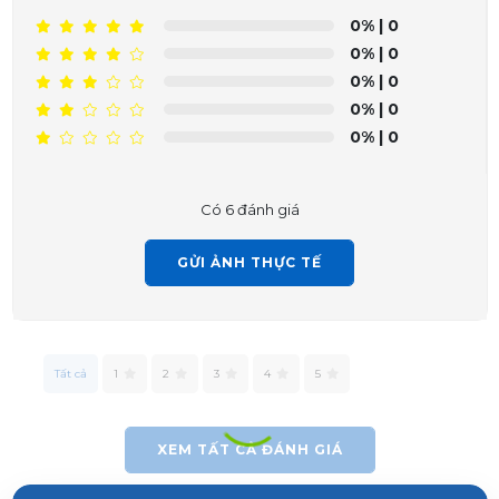
0%
| 0
0%
| 0
0%
| 0
0%
| 0
0%
| 0
Có 6 đánh giá
GỬI ẢNH THỰC TẾ
Phạm Trâm vừa đặt mua
Vệ Sinh Máy Lạnh Quận 10
Trần Phước Hưng vừa đặt mua
Vệ Sinh Máy Lạnh Quận
10
Tất cả
1
2
3
4
5
Huỳnh Thị Thanh Tĩnh vừa đặt mua
Vệ Sinh Máy Lạnh
Quận 10
XEM TẤT CẢ ĐÁNH GIÁ