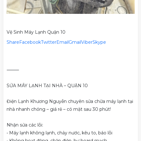
Vệ Sinh Máy Lạnh Quận 10
Share
Facebook
Twitter
Email
Gmail
Viber
Skype
⸻
SỬA MÁY LẠNH TẠI NHÀ – QUẬN 10
Điện Lạnh Khương Nguyễn chuyên sửa chữa máy lạnh tại
nhà nhanh chóng – giá rẻ – có mặt sau 30 phút!
Nhận sửa các lỗi:
• Máy lạnh không lạnh, chảy nước, kêu to, báo lỗi
• Không hoạt động, chập điện, hư board mạch