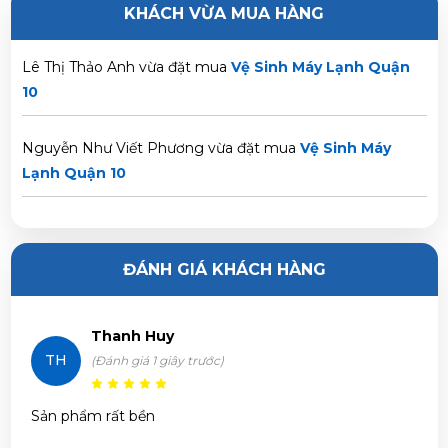
Trần Thị Hà Vy vừa đặt mua
Vệ Sinh Máy Lạnh Quận 10
KHÁCH VỪA MUA HÀNG
Lê Thị Thảo Anh vừa đặt mua
Vệ Sinh Máy Lạnh Quận
10
Nguyễn Như Viết Phương vừa đặt mua
Vệ Sinh Máy
Lạnh Quận 10
Huỳnh Trọng Nghĩa vừa đặt mua
Vệ Sinh Máy Lạnh
Quận 10
ĐÁNH GIÁ KHÁCH HÀNG
Nguyễn Duy Luân vừa đặt mua
Vệ Sinh Máy Lạnh Quận
10
Thanh Huy
TH
(Đánh giá 1 giây trước)
Nguyễn Văn Sang vừa đặt mua
Vệ Sinh Máy Lạnh Quận
10
Sản phẩm rất bền