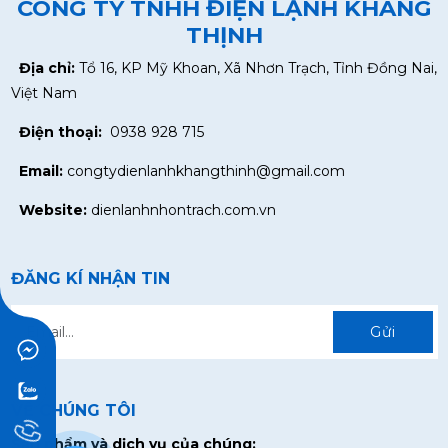
CÔNG TY TNHH ĐIỆN LẠNH KHANG
THỊNH
Địa chỉ:
Tổ 16, KP Mỹ Khoan, Xã Nhơn Trạch, Tỉnh Đồng Nai,
Việt Nam
Điện thoại:
0938 928 715
Email:
congtydienlanhkhangthinh@gmail.com
Website:
dienlanhnhontrach.com.vn
ĐĂNG KÍ NHẬN TIN
Gửi
VỀ CHÚNG TÔI
Sản phẩm và dịch vụ của chúng: