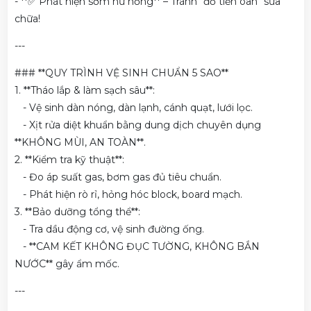
- **✅ Phát hiện sớm hư hỏng** – Tránh "đổ tiền oan" sửa
chữa!
---
### **QUY TRÌNH VỆ SINH CHUẨN 5 SAO**
1. **Tháo lắp & làm sạch sâu**:
- Vệ sinh dàn nóng, dàn lạnh, cánh quạt, lưới lọc.
- Xịt rửa diệt khuẩn bằng dung dịch chuyên dụng
**KHÔNG MÙI, AN TOÀN**.
2. **Kiểm tra kỹ thuật**:
- Đo áp suất gas, bơm gas đủ tiêu chuẩn.
- Phát hiện rò rỉ, hỏng hóc block, board mạch.
3. **Bảo dưỡng tổng thể**:
- Tra dầu động cơ, vệ sinh đường ống.
- **CAM KẾT KHÔNG ĐỤC TƯỜNG, KHÔNG BẮN
NƯỚC** gây ẩm mốc.
---