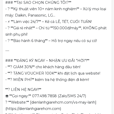
### **TẠI SAO CHỌN CHÚNG TÔI?**
- ? **Kỹ thuật viên 10+ năm kinh nghiệm** – Xử lý mọi loại
máy: Daikin, Panasonic, LG...
- ⚡ **Làm việc 24/7** – Kể cả LỄ, TẾT, CUỐI TUẦN!
- ? **Giá rẻ nhất** – Chỉ từ **150.000đ/máy**, KHÔNG phát
sinh phụ phí!
- ?️ **Bảo hành 6 tháng** – Hỗ trợ ngay nếu có sự cố!
---
### **ĐĂNG KÝ NGAY – NHẬN ƯU ĐÃI "HỜI"!**
- **? GIẢM 30%** cho khách hàng đầu tiên!
- **? TẶNG VOUCHER 100K** khi đặt lịch qua website!
- **? MIỄN PHÍ** kiểm tra hệ thống điện đi kèm!
**? LIÊN HỆ NGAY!**
☎️ **Gọi ngay:** 077.498.7858 (Zalo/SMS 24/7)
? **Website:** [dienlanhgiarehcm.com/vs-may-lanh]
(https://dienlanhgiarehcm.com)