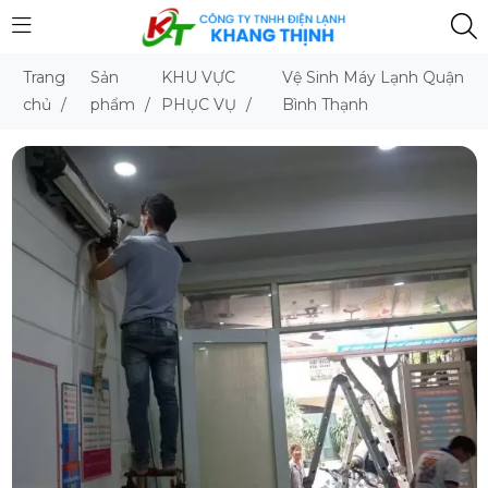
Trang
Sản
KHU VỰC
Vệ Sinh Máy Lạnh Quận
chủ
/
phẩm
/
PHỤC VỤ
/
Bình Thạnh