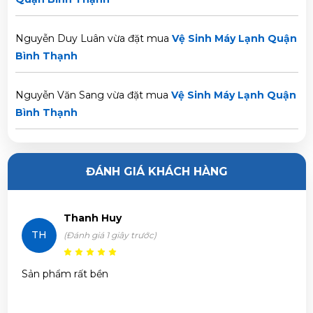
Nguyễn Duy Luân vừa đặt mua
Vệ Sinh Máy Lạnh Quận
Bình Thạnh
Nguyễn Văn Sang vừa đặt mua
Vệ Sinh Máy Lạnh Quận
Bình Thạnh
Nguyễn Ngọc Trí vừa đặt mua
Vệ Sinh Máy Lạnh Quận
Bình Thạnh
ĐÁNH GIÁ KHÁCH HÀNG
Phạm Trâm vừa đặt mua
Vệ Sinh Máy Lạnh Quận Bình
Thạnh
Thanh Huy
TH
(Đánh giá 1 giây trước)
Trần Phước Hưng vừa đặt mua
Vệ Sinh Máy Lạnh Quận
Bình Thạnh
Sản phẩm rất bền
Huỳnh Thị Thanh Tĩnh vừa đặt mua
Vệ Sinh Máy Lạnh