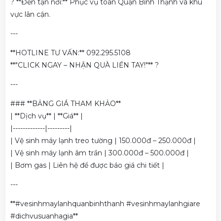
? **Đến tận nơi:** Phục vụ toàn Quận Bình Thạnh và khu
vực lân cận.
---
**HOTLINE TƯ VẤN:** 092.295.5108
**"CLICK NGAY – NHẬN QUÀ LIỀN TAY!"** ?
---
### **BẢNG GIÁ THAM KHẢO**
| **Dịch vụ** | **Giá** |
|-------------|---------|
| Vệ sinh máy lạnh treo tường | 150.000đ – 250.000đ |
| Vệ sinh máy lạnh âm trần | 300.000đ – 500.000đ |
| Bơm gas | Liên hệ để được báo giá chi tiết |
---
**#vesinhmaylanhquanbinhthanh #vesinhmaylanhgiare
#dichvusuanhagia**