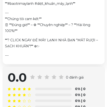
**#baotrimaylanh #diệt_khuẩn_máy_lạnh**
---
**Chúng tôi cam kết:**
⏰ **Đúng giờ** – ⚙️ **Chuyên nghiệp** – ? **Hài lòng
100%!**
**? CLICK NGAY ĐỂ MÁY LẠNH NHÀ BẠN "MÁT RƯỢI –
SẠCH KHUẨN"!** ❄️✨
---
0.0
0 đánh giá
Phạm Trâm vừa đặt mua
Vệ Sinh Máy Lạnh Quận Bình
0%
| 0
Thạnh
0%
| 0
0%
| 0
0%
| 0