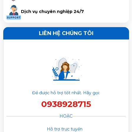
Nguyễn Văn Sang vừa đặt mua
Vệ Sinh Máy Lạnh Quận
Dịch vụ chuyên nghiệp 24/7
Bình Thạnh
LIÊN HỆ CHÚNG TÔI
Nguyễn Ngọc Trí vừa đặt mua
Vệ Sinh Máy Lạnh Quận
Bình Thạnh
Phạm Trâm vừa đặt mua
Vệ Sinh Máy Lạnh Quận Bình
Thạnh
Trần Phước Hưng vừa đặt mua
Vệ Sinh Máy Lạnh Quận
Bình Thạnh
Để được hỗ trợ tốt nhất. Hãy gọi:
0938928715
Huỳnh Thị Thanh Tĩnh vừa đặt mua
Vệ Sinh Máy Lạnh
Quận Bình Thạnh
HOẶC
Hỗ trợ trực tuyến