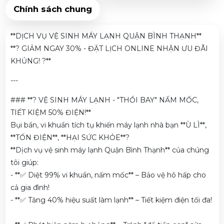
Chính sách chung
**DỊCH VỤ VỆ SINH MÁY LẠNH QUẬN BÌNH THẠNH**
**? GIẢM NGAY 30% - ĐẶT LỊCH ONLINE NHẬN ƯU ĐÃI
KHỦNG! ?**
---
### **? VỆ SINH MÁY LẠNH - "THỔI BAY" NẤM MỐC,
TIẾT KIỆM 50% ĐIỆN!**
Bụi bẩn, vi khuẩn tích tụ khiến máy lạnh nhà bạn **Ù LÌ**,
**TỐN ĐIỆN**, **HẠI SỨC KHỎE**?
**Dịch vụ vệ sinh máy lạnh Quận Bình Thạnh** của chúng
tôi giúp:
- **✅ Diệt 99% vi khuẩn, nấm mốc** – Bảo vệ hô hấp cho
cả gia đình!
- **✅ Tăng 40% hiệu suất làm lạnh** – Tiết kiệm điện tối đa!