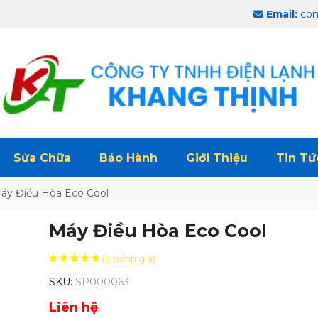
Email:
con
Sửa Chữa
Bảo Hành
Giới Thiệu
Tin Tứ
áy Điều Hòa Eco Cool
Máy Điều Hòa Eco Cool
(3 đánh giá)
SKU:
SP000063
Liên hệ