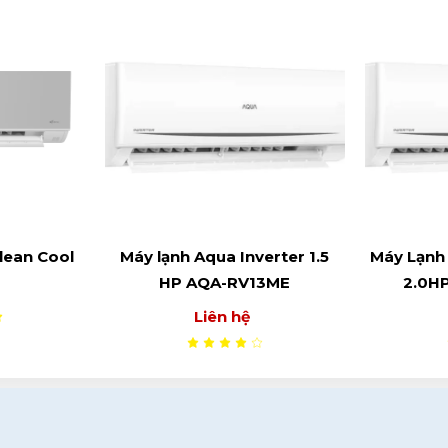
erter 1.5
Máy Lạnh Aqua AQA-RV18QE
Máy Đi
13ME
2.0HP Inverter 2024
Liên hệ