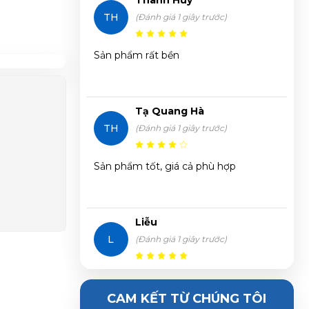
Thanh Huy
Điều Hòa Eco Cool
TH
(Đánh giá 1 giây trước)
Huỳnh Thị Thanh Tĩnh vừa đặt mua
Máy
Sản phẩm rất bền
Điều Hòa Eco Cool
Trần Thị Hà Vy vừa đặt mua
Máy Điều
Tạ Quang Hà
Hòa Eco Cool
TH
(Đánh giá 1 giây trước)
Lê Thị Thảo Anh vừa đặt mua
Máy Điều
Sản phẩm tốt, giá cả phù hợp
Hòa Eco Cool
Nguyễn Như Viết Phương vừa đặt mua
Liễu
Máy Điều Hòa Eco Cool
L
(Đánh giá 1 giây trước)
Huỳnh Trọng Nghĩa vừa đặt mua
Máy
Máy chạy rất êm, tiết kiệm điện
Điều Hòa Eco Cool
CAM KẾT TỪ CHÚNG TÔI