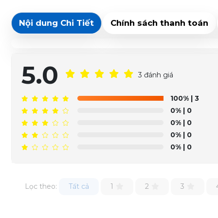
Nội dung Chi Tiết
Chính sách thanh toán
5.0
3 đánh giá
100%
| 3
0%
| 0
0%
| 0
0%
| 0
0%
| 0
Lọc theo:
Tất cả
1
2
3