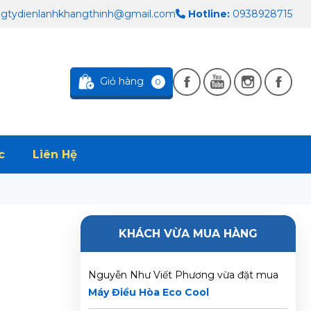
Eco Cool
gtydienlanhkhangthinh@gmail.com
Hotline:
0938928715
Trần Phước Hưng vừa đặt mua
Máy
Điều Hòa Eco Cool
Giỏ hàng
0
Huỳnh Thị Thanh Tĩnh vừa đặt mua
Máy
Điều Hòa Eco Cool
c
Liên Hệ
Trần Thị Hà Vy vừa đặt mua
Máy Điều
Hòa Eco Cool
Lê Thị Thảo Anh vừa đặt mua
Máy Điều
KHÁCH VỪA MUA HÀNG
Hòa Eco Cool
Nguyễn Như Viết Phương vừa đặt mua
Máy Điều Hòa Eco Cool