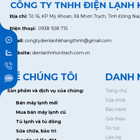
CÔNG TY TNHH ĐIỆN LẠNH
Địa chỉ:
Tổ 16, KP Mỹ Khoan, Xã Nhơn Trạch, Tỉnh Đồng Nai
Điện thoại:
0938 928 715
Email:
congtydienlanhkhangthinh@gmail.com
Website:
dienlanhnhontrach.com.vn
VỀ CHÚNG TÔI
DANH 
Sản phẩm và dịch vụ của chúng:
Trang chủ
Sửa chữa
Bán máy lạnh mới
Bảo hành
Mua bán máy lạnh cũ
Giới thiệu
Tủ lạnh và tủ đông
Tin tức
Sửa chữa, bảo trì
Liên hệ