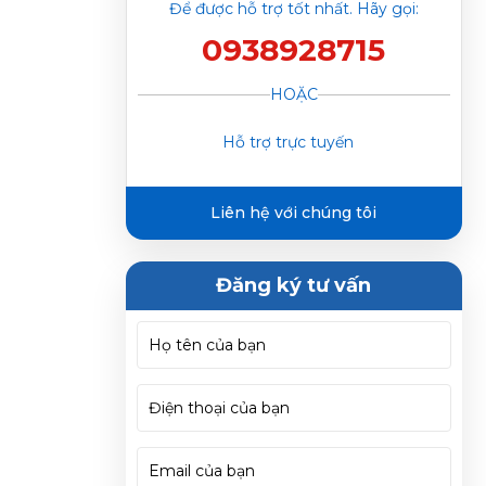
Điều Hòa Eco Cool
Để được hỗ trợ tốt nhất. Hãy gọi:
0938928715
HOẶC
Hỗ trợ trực tuyến
Liên hệ với chúng tôi
Đăng ký tư vấn