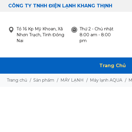
CÔNG TY TNHH ĐIỆN LẠNH KHANG THỊNH
Tổ 16 Kp Mỹ Khoan, Xã
Thứ 2 - Chủ nhật
Nhơn Trạch, Tỉnh Đồng
8:00 am - 8:00
Nai
pm
Trang Chủ
Trang chủ
/
Sản phẩm
/
MÁY LẠNH
/
Máy lạnh AQUA
/
M