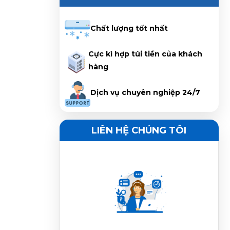
Nguyễn Duy Luân vừa đặt mua
Máy
Điều Hòa Eco Cool
Chất lượng tốt nhất
Nguyễn Văn Sang vừa đặt mua
Cực kì hợp túi tiền của khách
Máy
Điều Hòa Eco Cool
hàng
Dịch vụ chuyên nghiệp 24/7
Nguyễn Ngọc Trí vừa đặt mua
Máy Điều
Hòa Eco Cool
LIÊN HỆ CHÚNG TÔI
Phạm Trâm vừa đặt mua
Máy Điều Hòa
Eco Cool
Trần Phước Hưng vừa đặt mua
Máy
Điều Hòa Eco Cool
Huỳnh Thị Thanh Tĩnh vừa đặt mua
Máy