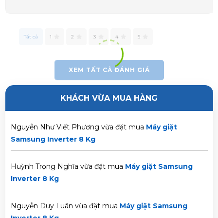
Huỳnh Thị Thanh Tĩnh vừa đặt mua
Máy giặt Samsung
Inverter 8 Kg
Tất cả
1
2
3
4
5
Trần Thị Hà Vy vừa đặt mua
Máy giặt Samsung Inverter
8 Kg
XEM TẤT CẢ ĐÁNH GIÁ
Lê Thị Thảo Anh vừa đặt mua
Máy giặt Samsung
Inverter 8 Kg
KHÁCH VỪA MUA HÀNG
Nguyễn Như Viết Phương vừa đặt mua
Máy giặt
Samsung Inverter 8 Kg
Huỳnh Trọng Nghĩa vừa đặt mua
Máy giặt Samsung
Inverter 8 Kg
Nguyễn Duy Luân vừa đặt mua
Máy giặt Samsung
Inverter 8 Kg