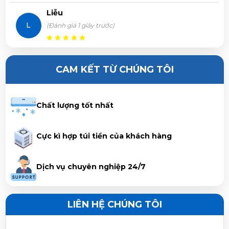
Trần Thị Hà Vy vừa đặt mua
Máy giặt Samsung Inverter
Liễu
8 Kg
L
(Đánh giá 1 giây trước)
Lê Thị Thảo Anh vừa đặt mua
Máy giặt Samsung
Máy chạy rất êm, tiết kiệm điện
Inverter 8 Kg
CAM KẾT TỪ CHÚNG TÔI
Nguyễn Như Viết Phương vừa đặt mua
Máy giặt
Samsung Inverter 8 Kg
Chất lượng tốt nhất
Huỳnh Trọng Nghĩa vừa đặt mua
Máy giặt Samsung
Cực kì hợp túi tiền của khách hàng
Inverter 8 Kg
Dịch vụ chuyên nghiệp 24/7
Nguyễn Duy Luân vừa đặt mua
Máy giặt Samsung
Inverter 8 Kg
LIÊN HỆ CHÚNG TÔI
Nguyễn Văn Sang vừa đặt mua
Máy giặt Samsung
Inverter 8 Kg