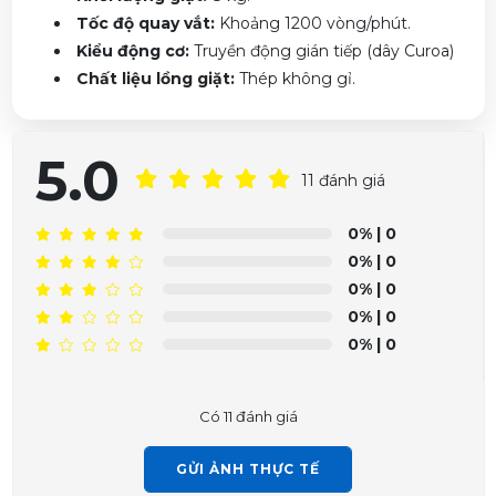
Tốc độ quay vắt:
Khoảng 1200 vòng/phút.
Kiểu động cơ:
Truyền động gián tiếp (dây Curoa)
Chất liệu lồng giặt:
Thép không gỉ.
5.0
11 đánh giá
0%
| 0
0%
| 0
0%
| 0
0%
| 0
Phạm Trâm vừa đặt mua
Máy giặt Samsung Inverter 8
0%
| 0
Kg
Có 11 đánh giá
Trần Phước Hưng vừa đặt mua
Máy giặt Samsung
Inverter 8 Kg
GỬI ẢNH THỰC TẾ