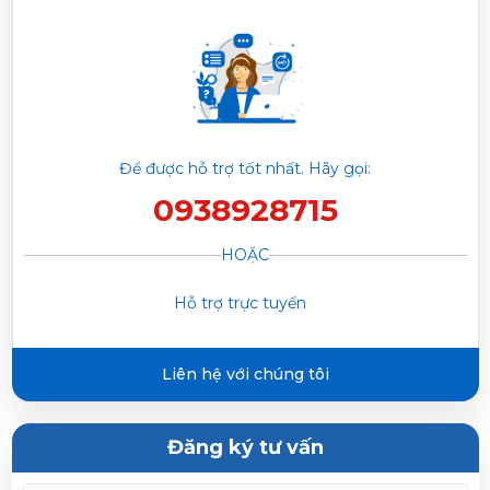
Nguyễn Ngọc Trí vừa đặt mua
Máy giặt Samsung
Inverter 8 Kg
Phạm Trâm vừa đặt mua
Máy giặt Samsung Inverter 8
Kg
Để được hỗ trợ tốt nhất. Hãy gọi:
0938928715
Trần Phước Hưng vừa đặt mua
Máy giặt Samsung
Inverter 8 Kg
HOẶC
Hỗ trợ trực tuyến
Huỳnh Thị Thanh Tĩnh vừa đặt mua
Máy giặt Samsung
Inverter 8 Kg
Liên hệ với chúng tôi
Đăng ký tư vấn