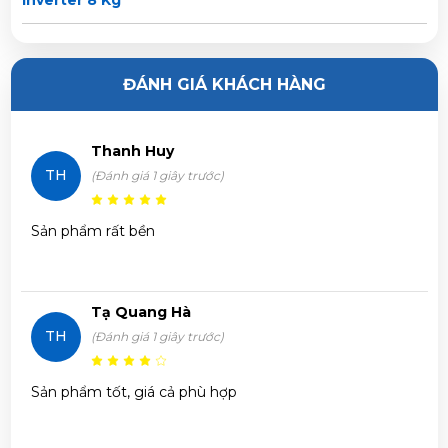
Nguyễn Văn Sang vừa đặt mua
Máy giặt Samsung
Inverter 8 Kg
ĐÁNH GIÁ KHÁCH HÀNG
Nguyễn Ngọc Trí vừa đặt mua
Máy giặt Samsung
Thanh Huy
Inverter 8 Kg
TH
(Đánh giá 1 giây trước)
Phạm Trâm vừa đặt mua
Máy giặt Samsung Inverter 8
Sản phẩm rất bền
Kg
Trần Phước Hưng vừa đặt mua
Máy giặt Samsung
Tạ Quang Hà
Inverter 8 Kg
TH
(Đánh giá 1 giây trước)
Huỳnh Thị Thanh Tĩnh vừa đặt mua
Máy giặt Samsung
Sản phẩm tốt, giá cả phù hợp
Inverter 8 Kg