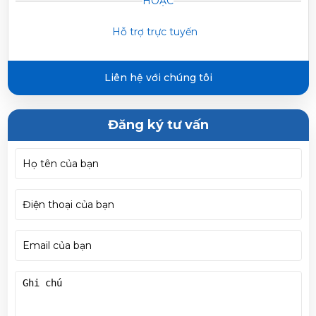
HOẶC
Inverter MSCE-13CRFN8 (Mẫu mới 2025)
Hỗ trợ trực tuyến
Huỳnh Thị Thanh Tĩnh vừa đặt mua
Máy lạnh Midea
1,5HP Inverter MSCE-13CRFN8 (Mẫu mới 2025)
Liên hệ với chúng tôi
Đăng ký tư vấn