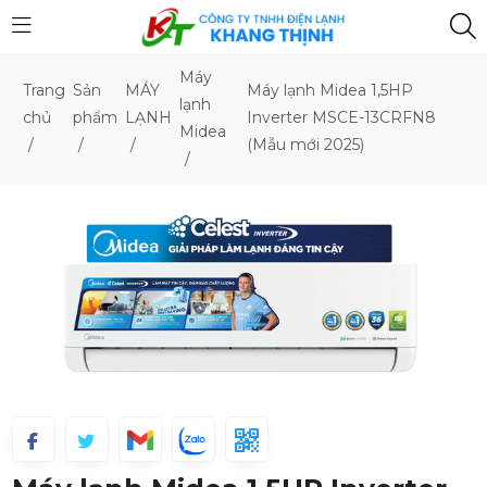
Máy
Trang
Sản
MÁY
Máy lạnh Midea 1,5HP
lạnh
chủ
phẩm
LẠNH
Inverter MSCE-13CRFN8
Midea
/
/
/
(Mẫu mới 2025)
/