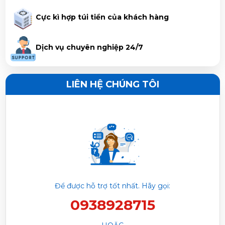
Huỳnh Trọng Nghĩa vừa đặt mua
Máy lạnh Midea 1,5HP
Cực kì hợp túi tiền của khách hàng
Inverter MSCE-13CRFN8 (Mẫu mới 2025)
Dịch vụ chuyên nghiệp 24/7
Nguyễn Duy Luân vừa đặt mua
Máy lạnh Midea 1,5HP
Inverter MSCE-13CRFN8 (Mẫu mới 2025)
LIÊN HỆ CHÚNG TÔI
Nguyễn Văn Sang vừa đặt mua
Máy lạnh Midea 1,5HP
Inverter MSCE-13CRFN8 (Mẫu mới 2025)
Nguyễn Ngọc Trí vừa đặt mua
Máy lạnh Midea 1,5HP
Inverter MSCE-13CRFN8 (Mẫu mới 2025)
Phạm Trâm vừa đặt mua
Máy lạnh Midea 1,5HP Inverter
Để được hỗ trợ tốt nhất. Hãy gọi:
MSCE-13CRFN8 (Mẫu mới 2025)
0938928715
Trần Phước Hưng vừa đặt mua
Máy lạnh Midea 1,5HP