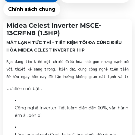
Chính sách chung
Midea Celest Inverter MSCE-
13CRFN8 (1.5HP)
MÁT LẠNH TỨC THÌ - TIẾT KIỆM TỐI ĐA CÙNG ĐIỀU
HÒA MIDEA CELEST INVERTER 1HP
Bạn đang tìm kiếm một chiếc điều hòa nhỏ gọn nhưng mạnh mẽ? M
Với thiết kế sang trọng, hiện đại cùng công nghệ tiên tiến, M
Sở hữu ngay hôm nay để tận hưởng không gian mát lạnh và trong
Uư điểm nổi bật :
Công nghệ Inverter: Tiết kiệm điện đến 60%, vận hành
êm ái, bền bỉ;
Làm lạnh nhanh CoolFlash: Giảm nhiệt độ nhanh