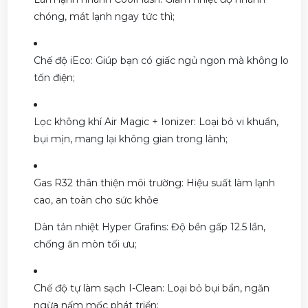
chóng, mát lạnh ngay tức thì;
Chế độ iEco: Giúp bạn có giấc ngủ ngon mà không lo
tốn điện;
Lọc không khí Air Magic + Ionizer: Loại bỏ vi khuẩn,
bụi mịn, mang lại không gian trong lành;
Gas R32 thân thiện môi trường: Hiệu suất làm lạnh
cao, an toàn cho sức khỏe
Dàn tản nhiệt Hyper Grafins: Độ bền gấp 12.5 lần,
chống ăn mòn tối ưu;
Chế độ tự làm sạch I-Clean: Loại bỏ bụi bẩn, ngăn
ngừa nấm mốc phát triển;