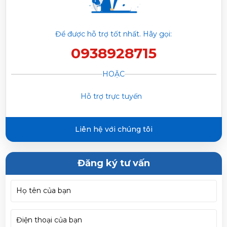
Phạm Trâm vừa đặt mua
Máy Lạnh Reetech RTV18-TC-
Để được hỗ trợ tốt nhất. Hãy gọi:
BI 2.0HP Inverter
0938928715
Trần Phước Hưng vừa đặt mua
Máy Lạnh Reetech
HOẶC
RTV18-TC-BI 2.0HP Inverter
Hỗ trợ trực tuyến
Huỳnh Thị Thanh Tĩnh vừa đặt mua
Máy Lạnh Reetech
RTV18-TC-BI 2.0HP Inverter
Liên hệ với chúng tôi
Đăng ký tư vấn