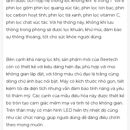
lạnh được tích hợp hệ thống lọc không khí “6 trong 1” với 6
phin lọc gồm phin lọc quang xúc tác, phin lọc Ion bạc, phin
lọc carbon hoạt tính, phin lọc trà xanh, phin lọc vitamin C,
phin lọc chất xúc tác. Với hệ thống này, không khí lưu
thông trong phòng sẽ được lọc khuẩn, khử mùi, đảm bảo
sự thông thoáng, tốt cho sức khỏe người dùng.
Bên cạnh khả năng lọc khí, sản phẩm mới của Reetech
còn có thiết kế với kiểu dáng hiện đại, phù hợp với mọi
không gian lắp đặt, với tông màu chủ đạo là trắng cùng
dòng chữ ánh bạc nổi bật. Máy có kích thước nhỏ gọn, tiết
kiệm tối đa diện tích nhưng vẫn đảm bảo tính năng và yếu
tố thẩm mỹ. Các cạnh của mẫu điều hòa này được thiết kế
bo tròn tạo cảm giác mềm mại và tinh tế cho không gian.
Trên thân máy có màn hình LED hiển thị nhiệt độ cũng
như các chức năng, giúp người dùng dễ dàng điều chỉnh
theo mong muốn.