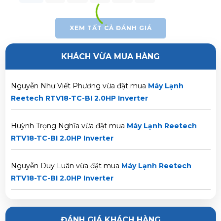
Trần Thị Hà Vy vừa đặt mua
Máy Lạnh Reetech RTV18-
TC-BI 2.0HP Inverter
XEM TẤT CẢ ĐÁNH GIÁ
Lê Thị Thảo Anh vừa đặt mua
Máy Lạnh Reetech
KHÁCH VỪA MUA HÀNG
RTV18-TC-BI 2.0HP Inverter
Nguyễn Như Viết Phương vừa đặt mua
Máy Lạnh
Reetech RTV18-TC-BI 2.0HP Inverter
Huỳnh Trọng Nghĩa vừa đặt mua
Máy Lạnh Reetech
RTV18-TC-BI 2.0HP Inverter
Nguyễn Duy Luân vừa đặt mua
Máy Lạnh Reetech
RTV18-TC-BI 2.0HP Inverter
Nguyễn Văn Sang vừa đặt mua
Máy Lạnh Reetech
RTV18-TC-BI 2.0HP Inverter
ĐÁNH GIÁ KHÁCH HÀNG