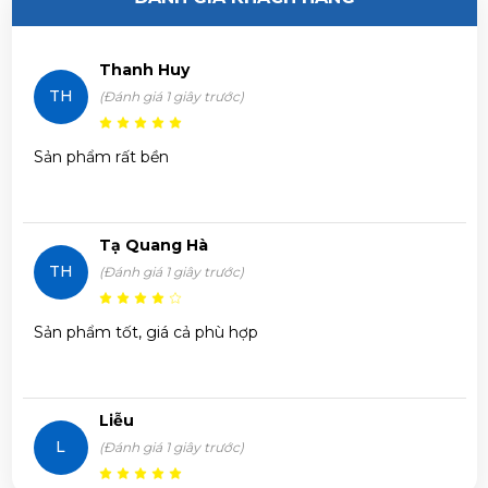
Nguyễn Ngọc Trí vừa đặt mua
Máy Lạnh Reetech
Thanh Huy
RTV18-TC-BI 2.0HP Inverter
TH
(Đánh giá 1 giây trước)
Phạm Trâm vừa đặt mua
Máy Lạnh Reetech RTV18-TC-
Sản phẩm rất bền
BI 2.0HP Inverter
Trần Phước Hưng vừa đặt mua
Máy Lạnh Reetech
Tạ Quang Hà
RTV18-TC-BI 2.0HP Inverter
TH
(Đánh giá 1 giây trước)
Huỳnh Thị Thanh Tĩnh vừa đặt mua
Máy Lạnh Reetech
Sản phẩm tốt, giá cả phù hợp
RTV18-TC-BI 2.0HP Inverter
Trần Thị Hà Vy vừa đặt mua
Máy Lạnh Reetech RTV18-
Liễu
TC-BI 2.0HP Inverter
L
(Đánh giá 1 giây trước)